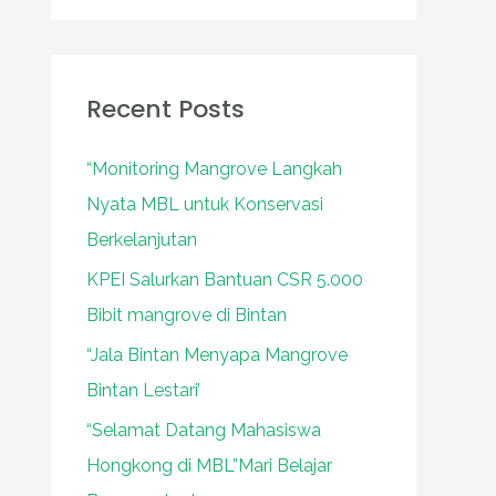
a
r
c
Recent Posts
h
“Monitoring Mangrove Langkah
f
Nyata MBL untuk Konservasi
o
Berkelanjutan
r
:
KPEI Salurkan Bantuan CSR 5.000
Bibit mangrove di Bintan
“Jala Bintan Menyapa Mangrove
Bintan Lestari’
“Selamat Datang Mahasiswa
Hongkong di MBL”Mari Belajar