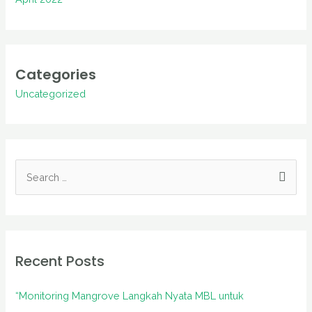
Categories
Uncategorized
S
e
a
r
Recent Posts
c
h
“Monitoring Mangrove Langkah Nyata MBL untuk
f