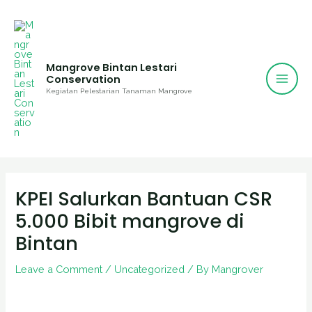
Mai
Skip
to
Men
content
Mangrove Bintan Lestari
Conservation
Kegiatan Pelestarian Tanaman Mangrove
Post
navigation
KPEI Salurkan Bantuan CSR
5.000 Bibit mangrove di
Bintan
Leave a Comment
/
Uncategorized
/ By
Mangrover