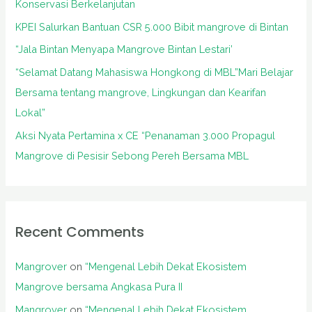
Konservasi Berkelanjutan
o
KPEI Salurkan Bantuan CSR 5.000 Bibit mangrove di Bintan
r
“Jala Bintan Menyapa Mangrove Bintan Lestari’
:
“Selamat Datang Mahasiswa Hongkong di MBL”Mari Belajar
Bersama tentang mangrove, Lingkungan dan Kearifan
Lokal”
Aksi Nyata Pertamina x CE “Penanaman 3.000 Propagul
Mangrove di Pesisir Sebong Pereh Bersama MBL
Recent Comments
Mangrover
on
“Mengenal Lebih Dekat Ekosistem
Mangrove bersama Angkasa Pura II
Mangrover
on
“Mengenal Lebih Dekat Ekosistem