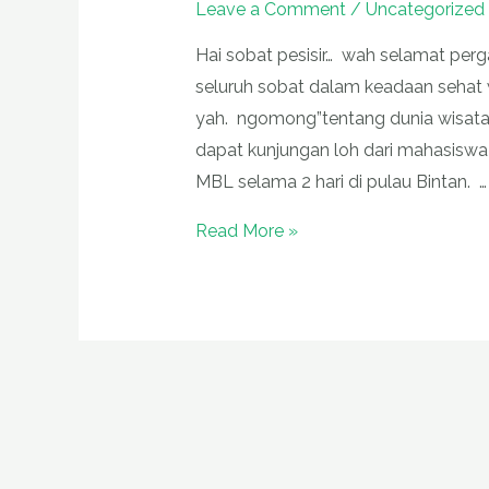
Leave a Comment
/
Uncategorized
Mahasiswa
Hai sobat pesisir… wah selamat perg
Singapore
seluruh sobat dalam keadaan sehat w
ke
yah. ngomong”tentang dunia wisata
MBL
dapat kunjungan loh dari mahasiswa 
MBL selama 2 hari di pulau Bintan. …
Read More »