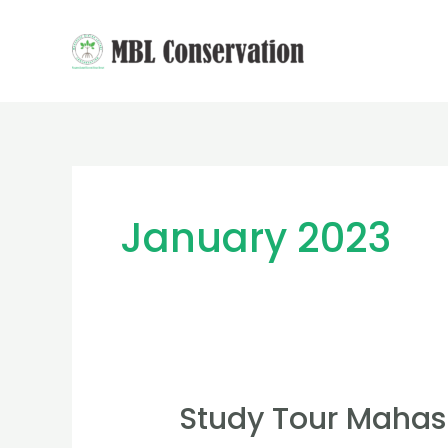
Skip
to
content
January 2023
Study Tour Mahas
Study
Tour