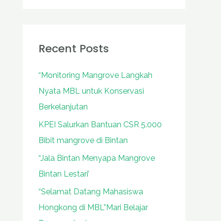
a
r
c
Recent Posts
h
“Monitoring Mangrove Langkah
f
Nyata MBL untuk Konservasi
o
Berkelanjutan
r
:
KPEI Salurkan Bantuan CSR 5.000
Bibit mangrove di Bintan
“Jala Bintan Menyapa Mangrove
Bintan Lestari’
“Selamat Datang Mahasiswa
Hongkong di MBL”Mari Belajar