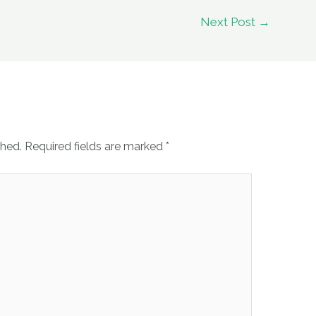
Next Post
→
shed.
Required fields are marked
*