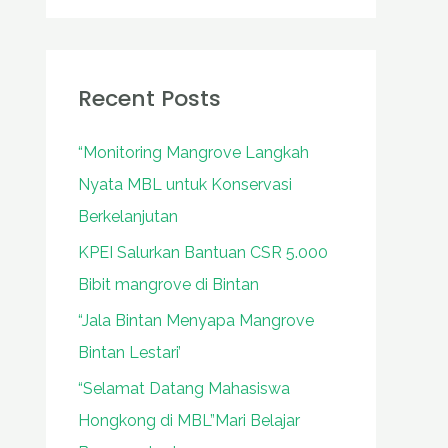
a
r
c
Recent Posts
h
“Monitoring Mangrove Langkah
f
Nyata MBL untuk Konservasi
o
Berkelanjutan
r
:
KPEI Salurkan Bantuan CSR 5.000
Bibit mangrove di Bintan
“Jala Bintan Menyapa Mangrove
Bintan Lestari’
“Selamat Datang Mahasiswa
Hongkong di MBL”Mari Belajar