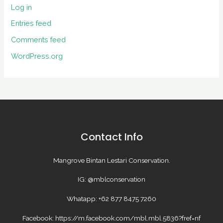
Log in
Entries feed
Comments feed
WordPress.org
Contact Info
Mangrove Bintan Lestari Conservation.
IG: @mblconservation
Whatapp: +62 877 8475 7260
Facebook: https://m.facebook.com/mbl.mbl.5836?fref=nf