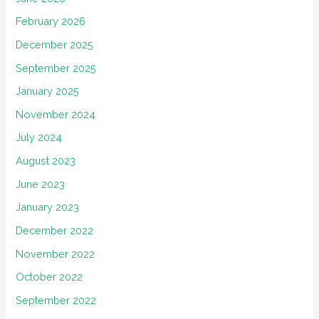
February 2026
December 2025
September 2025
January 2025
November 2024
July 2024
August 2023
June 2023
January 2023
December 2022
November 2022
October 2022
September 2022