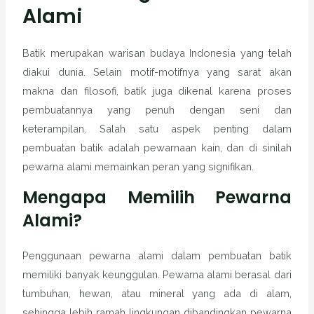
Alami
Batik merupakan warisan budaya Indonesia yang telah
diakui dunia. Selain motif-motifnya yang sarat akan
makna dan filosofi, batik juga dikenal karena proses
pembuatannya yang penuh dengan seni dan
keterampilan. Salah satu aspek penting dalam
pembuatan batik adalah pewarnaan kain, dan di sinilah
pewarna alami memainkan peran yang signifikan.
Mengapa Memilih Pewarna
Alami?
Penggunaan pewarna alami dalam pembuatan batik
memiliki banyak keunggulan. Pewarna alami berasal dari
tumbuhan, hewan, atau mineral yang ada di alam,
sehingga lebih ramah lingkungan dibandingkan pewarna