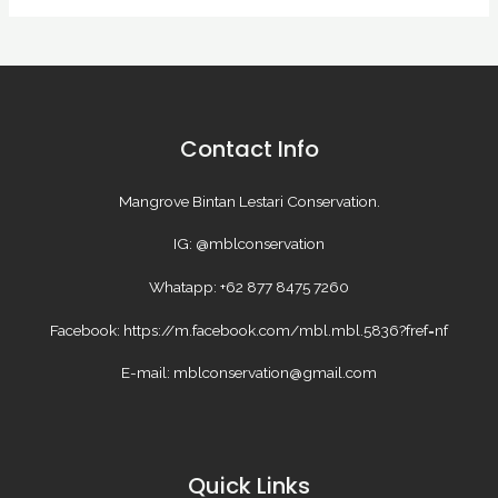
Contact Info
Mangrove Bintan Lestari Conservation.
IG: @mblconservation
Whatapp: +62 877 8475 7260
Facebook: https://m.facebook.com/mbl.mbl.5836?fref=nf
E-mail: mblconservation@gmail.com
Quick Links