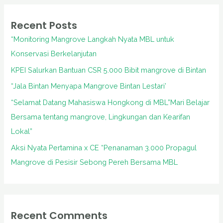
Recent Posts
“Monitoring Mangrove Langkah Nyata MBL untuk
Konservasi Berkelanjutan
KPEI Salurkan Bantuan CSR 5.000 Bibit mangrove di Bintan
“Jala Bintan Menyapa Mangrove Bintan Lestari’
“Selamat Datang Mahasiswa Hongkong di MBL”Mari Belajar
Bersama tentang mangrove, Lingkungan dan Kearifan
Lokal”
Aksi Nyata Pertamina x CE “Penanaman 3.000 Propagul
Mangrove di Pesisir Sebong Pereh Bersama MBL
Recent Comments