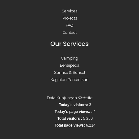
Services
Projects
FAQ
Contact
Our Services
Camping
Bersepeda
Sunrise & Sunset
Kegiatan Pendidikan
Data Kunjungan Website
Today's visitors:
3
Today's page views: :
4
Total visitors :
5,250
Total page views:
6,214