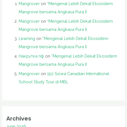
Mangrover
on
“Mengenal Lebih Dekat Ekosistem
Mangrove bersama Angkasa Pura II
Mangrover
on
“Mengenal Lebih Dekat Ekosistem
Mangrove bersama Angkasa Pura II
Learning
on
“Mengenal Lebih Dekat Ekosistem
Mangrove bersama Angkasa Pura II
Накрутка пф
on
“Mengenal Lebih Dekat Ekosistem
Mangrove bersama Angkasa Pura II
Mangrover
on
150 Siswa Canadian International
School Study Tour di MBL
Archives
June 2026