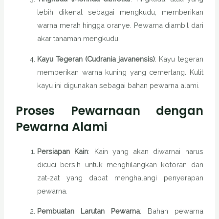
lebih dikenal sebagai mengkudu, memberikan
warna merah hingga oranye. Pewarna diambil dari
akar tanaman mengkudu.
Kayu Tegeran (Cudrania javanensis)
: Kayu tegeran
memberikan warna kuning yang cemerlang. Kulit
kayu ini digunakan sebagai bahan pewarna alami.
Proses Pewarnaan dengan
Pewarna Alami
Persiapan Kain
: Kain yang akan diwarnai harus
dicuci bersih untuk menghilangkan kotoran dan
zat-zat yang dapat menghalangi penyerapan
pewarna.
Pembuatan Larutan Pewarna
: Bahan pewarna