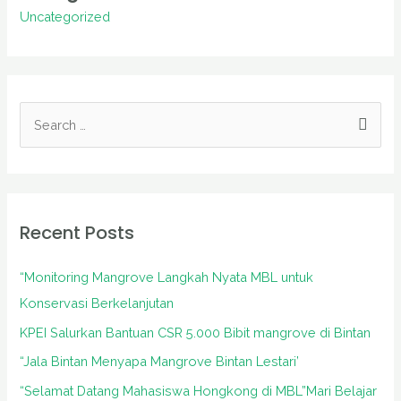
Uncategorized
S
e
a
r
Recent Posts
c
h
“Monitoring Mangrove Langkah Nyata MBL untuk
f
Konservasi Berkelanjutan
o
KPEI Salurkan Bantuan CSR 5.000 Bibit mangrove di Bintan
r
“Jala Bintan Menyapa Mangrove Bintan Lestari’
:
“Selamat Datang Mahasiswa Hongkong di MBL”Mari Belajar