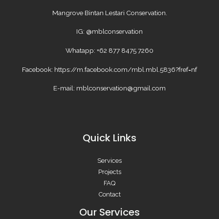
Mangrove Bintan Lestari Conservation.
IG: @mblconservation
Whatapp: +62 877 8475 7260
Facebook: https://m.facebook.com/mbl.mbl.5836?fref=nf
E-mail: mblconservation@gmail.com
Quick Links
Services
Projects
FAQ
Contact
Our Services