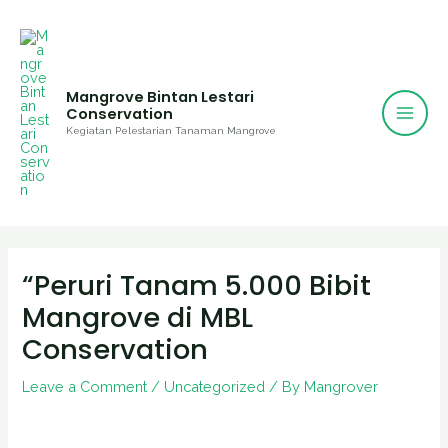
Mai
Skip
to
Men
content
Mangrove Bintan Lestari
Conservation
Kegiatan Pelestarian Tanaman Mangrove
Post
navigation
“Peruri Tanam 5.000 Bibit
Mangrove di MBL
Conservation
Leave a Comment
/
Uncategorized
/ By
Mangrover