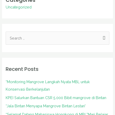
Categories
Uncategorized
S
e
a
r
Recent Posts
c
h
“Monitoring Mangrove Langkah Nyata MBL untuk
f
Konservasi Berkelanjutan
o
KPEI Salurkan Bantuan CSR 5.000 Bibit mangrove di Bintan
r
“Jala Bintan Menyapa Mangrove Bintan Lestari’
:
“Selamat Datang Mahasiswa Hongkong di MBL”Mari Belajar