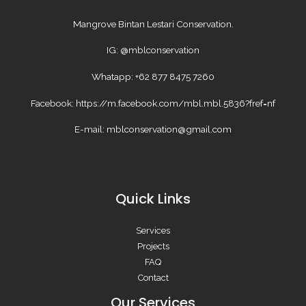
Mangrove Bintan Lestari Conservation.
IG: @mblconservation
Whatapp: +62 877 8475 7260
Facebook: https://m.facebook.com/mbl.mbl.5836?fref=nf
E-mail: mblconservation@gmail.com
Quick Links
Services
Projects
FAQ
Contact
Our Services